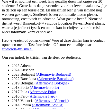
Wie wil er nou niet een week lang gezellig doen met ongeveer 30
studenten? Grote kans dat je vrienden voor het leven maakt terwijl je
in de zon op een terrasje zit. En misschien leer je van iemand nog
wel een gek dansje. Studiereis is een combinatie tussen plezier,
ontmoeting, creativiteit en educatie. Waar gaat ie heen?! Niemand
die het weet! Binnenkort™ vindt de Location Reveal Borrel plaats,
waarna je je direct fysiek en online kan inschrijven voor de reis!
Meer informatie komt er snel aan.
Heb je vragen of opmerkingen? Voor al deze dingen kan je contact
opnemen met de Taskforceleden. Of stuur een mailtje naar
studiereis@svsim.nl
Om een indruk te krijgen van de sfeer op studiereis:
2025 Athene
2024 Lissabon
2023 Budapest
(Aftermovie Budapest)
2022 Barcalona
(Aftermovie Barcalona)
2019 Bologna
(Aftermovie Bologna)
2018 Porto
(Aftermovie Porto)
2017 Pula
(Aftermovie Pula)
2016 Faro
(Aftermovie Faro)
2015 Valencia
(Aftermovie Valencia)
2014 Sevilla
(Aftermovie Sevilla)