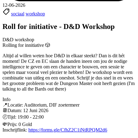
12-06-2026
sociaal
workshop
Roll for initiative - D&D Workshop
D&D workshop
Rolling for innitiative 🎲
Altijd al willen weten hoe D&D in elkaar steekt? Dan is dit hét
moment! De CZ en EC slaan de handen ineen om jou de nodige
intelligence te geven om een character te bouwen, een sessie te
spelen maar vooral veel plezier te hebben! De workshop wordt een
combinatie van uitleg en een oneshot. Schrijf je dus snel in en wees
het grootste probleem wat de Dungeon Master ooit heeft gezien (I'm
talking to all the Bards out there)
Info
📍Locatie: Auditorium, DIF zoetermeer
📆Datum: 12 Juni 2026
🕗Tijd: 19:00 - 22:00
💸Prijs: 0 Gold
Inschrijflink:
https://forms.gle/CfhZ2C1iNtRPQM2d6